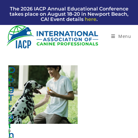
The 2026 IACP Annual Educational Conference
takes place on August 18-20 in Newport Beach,
CA! Event details
here
.
Menu
D
C
F
e
O
o
r
u
G
t
n
i
T
f
d
R
i
e
c
A
d
a
I
i
t
i
n
N
o