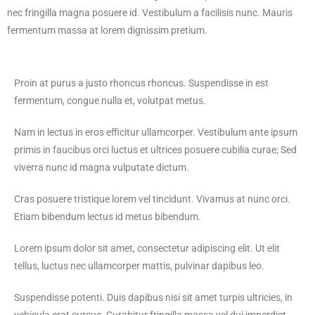
nec fringilla magna posuere id. Vestibulum a facilisis nunc. Mauris
fermentum massa at lorem dignissim pretium.
Proin at purus a justo rhoncus rhoncus. Suspendisse in est
fermentum, congue nulla et, volutpat metus.
Nam in lectus in eros efficitur ullamcorper. Vestibulum ante ipsum
primis in faucibus orci luctus et ultrices posuere cubilia curae; Sed
viverra nunc id magna vulputate dictum.
Cras posuere tristique lorem vel tincidunt. Vivamus at nunc orci.
Etiam bibendum lectus id metus bibendum.
Lorem ipsum dolor sit amet, consectetur adipiscing elit. Ut elit
tellus, luctus nec ullamcorper mattis, pulvinar dapibus leo.
Suspendisse potenti. Duis dapibus nisi sit amet turpis ultricies, in
vehicula erat cursus. Curabitur fringilla massa vel dui imperdiet,