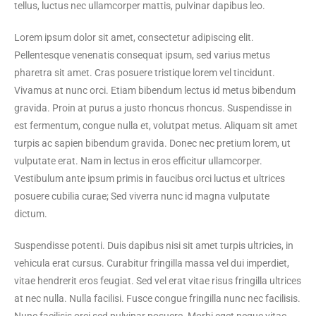
tellus, luctus nec ullamcorper mattis, pulvinar dapibus leo.
Lorem ipsum dolor sit amet, consectetur adipiscing elit.
Pellentesque venenatis consequat ipsum, sed varius metus
pharetra sit amet. Cras posuere tristique lorem vel tincidunt.
Vivamus at nunc orci. Etiam bibendum lectus id metus bibendum
gravida. Proin at purus a justo rhoncus rhoncus. Suspendisse in
est fermentum, congue nulla et, volutpat metus. Aliquam sit amet
turpis ac sapien bibendum gravida. Donec nec pretium lorem, ut
vulputate erat. Nam in lectus in eros efficitur ullamcorper.
Vestibulum ante ipsum primis in faucibus orci luctus et ultrices
posuere cubilia curae; Sed viverra nunc id magna vulputate
dictum.
Suspendisse potenti. Duis dapibus nisi sit amet turpis ultricies, in
vehicula erat cursus. Curabitur fringilla massa vel dui imperdiet,
vitae hendrerit eros feugiat. Sed vel erat vitae risus fringilla ultrices
at nec nulla. Nulla facilisi. Fusce congue fringilla nunc nec facilisis.
Nunc facilisis orci sed pulvinar posuere. Morbi eget neque vitae