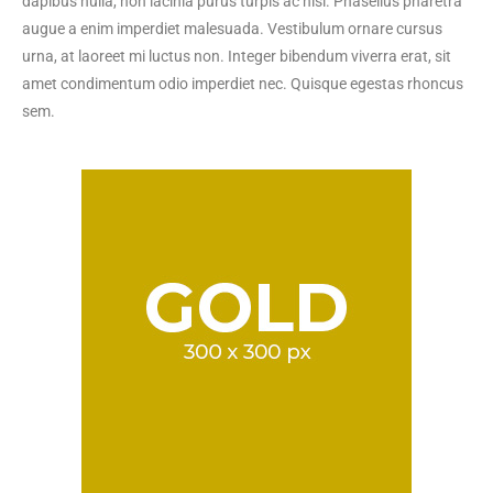
dapibus nulla, non lacinia purus turpis ac nisi. Phasellus pharetra
augue a enim imperdiet malesuada. Vestibulum ornare cursus
urna, at laoreet mi luctus non. Integer bibendum viverra erat, sit
amet condimentum odio imperdiet nec. Quisque egestas rhoncus
sem.