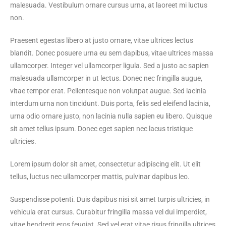
malesuada. Vestibulum ornare cursus urna, at laoreet mi luctus
non.
Praesent egestas libero at justo ornare, vitae ultrices lectus
blandit. Donec posuere urna eu sem dapibus, vitae ultrices massa
ullamcorper. Integer vel ullamcorper ligula. Sed a justo ac sapien
malesuada ullamcorper in ut lectus. Donec nec fringilla augue,
vitae tempor erat. Pellentesque non volutpat augue. Sed lacinia
interdum urna non tincidunt. Duis porta, felis sed eleifend lacinia,
urna odio ornare justo, non lacinia nulla sapien eu libero. Quisque
sit amet tellus ipsum. Donec eget sapien nec lacus tristique
ultricies.
Lorem ipsum dolor sit amet, consectetur adipiscing elit. Ut elit
tellus, luctus nec ullamcorper mattis, pulvinar dapibus leo.
Suspendisse potenti. Duis dapibus nisi sit amet turpis ultricies, in
vehicula erat cursus. Curabitur fringilla massa vel dui imperdiet,
vitae hendrerit eros feugiat. Sed vel erat vitae risus fringilla ultrices