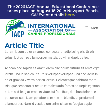
The 2026 IACP Annual Educational Conference
takes place on August 18-20 in Newport Beach,
CA! Event details
here
.
Menu
Article Title
Lorem ipsum dolor sit amet, consectetur adipiscing elit. Ut elit
tellus, luctus nec ullamcorper mattis, pulvinar dapibus leo.
Aenean nec sapien sit amet lorem bibendum rutrum sit amet eget
lorem. Sed in sapien ut turpis volutpat volutpat. Sed nec lacus in
dolor gravida viverra nec eu lectus. Pellentesque habitant morbi
tristique senectus et netus et malesuada fames ac turpis egestas.
Etiam sed feugiat eros. In vitae dui faucibus, dapibus dolor nec,
posuere risus. Nam porttitor sem nec mi blandit, at pretium elit
ullamcorper. Nam id vestibulum enim, sit amet feugiat sapien.