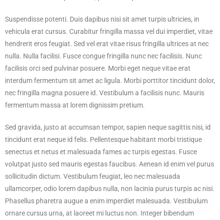
Suspendisse potenti. Duis dapibus nisi sit amet turpis ultricies, in
vehicula erat cursus. Curabitur fringilla massa vel dui imperdiet, vitae
hendrerit eros feugiat. Sed vel erat vitae risus fringilla ultrices at nec
nulla. Nulla facilisi. Fusce congue fringilla nunc nec facilisis. Nunc
facilisis orci sed pulvinar posuere. Morbi eget neque vitae erat
interdum fermentum sit amet ac ligula. Morbi porttitor tincidunt dolor,
nec fringilla magna posuere id. Vestibulum a facilisis nunc. Mauris
fermentum massa at lorem dignissim pretium.
Sed gravida, justo at accumsan tempor, sapien neque sagittis nisi, id
tincidunt erat neque id felis. Pellentesque habitant morbi tristique
senectus et netus et malesuada fames ac turpis egestas. Fusce
volutpat justo sed mauris egestas faucibus. Aenean id enim vel purus
sollicitudin dictum. Vestibulum feugiat, leo nec malesuada
ullamcorper, odio lorem dapibus nulla, non lacinia purus turpis ac nisi.
Phasellus pharetra augue a enim imperdiet malesuada. Vestibulum
ornare cursus urna, at laoreet mi luctus non. Integer bibendum